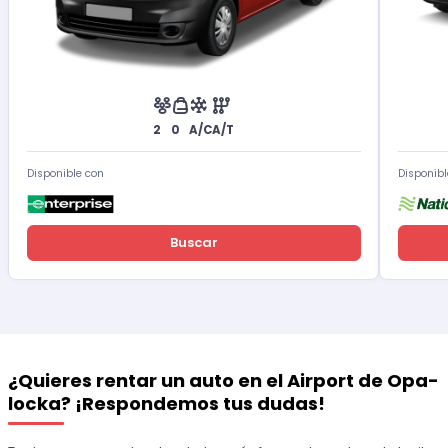
2
0
A/C
A/T
Disponible con
Disponibl
Buscar
¿Quieres rentar un auto en el Airport de Opa-
locka? ¡Respondemos tus dudas!