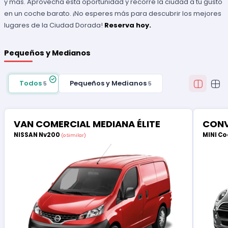
y más. Aprovecha esta oportunidad y recorre la ciudad a tu gusto
en un coche barato. ¡No esperes más para descubrir los mejores
lugares de la Ciudad Dorada!
Reserva hoy.
Pequeños y Medianos
Todos
Pequeños y Medianos
5
5
VAN COMERCIAL MEDIANA ÉLITE
CONV
NISSAN Nv200
MINI Co
(o Similar)