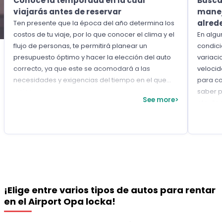
Conoce la temporada en la cual
Busca
viajarás antes de reservar
manej
alred
Ten presente que la época del año determina los
costos de tu viaje, por lo que conocer el clima y el
En algu
flujo de personas, te permitirá planear un
condic
presupuesto óptimo y hacer la elección del auto
variaci
correcto, ya que este se acomodará a las
velocid
necesidades y exigencias del tiempo en el que
para co
viajes.
saber p
See more>
alquila
¡Elige entre varios tipos de autos para rentar
en el Airport Opa locka!