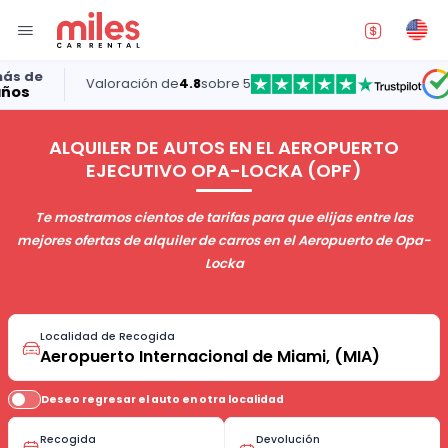
Valoración de
4.8
sobre 5
5.0
ALQUILER DE AUTOS EN EL AEROPUERTO
EJECUTIVO OPA-LOCKA (OPF)
Te mostramos cientos de tarifas para que elijas entre las
mejores ofertas de alquiler de carros en el Aeropuerto de Opa-
Locka
Localidad de Recogida
Deseo regresar el auto en otra localidad
Recogida
Devolución