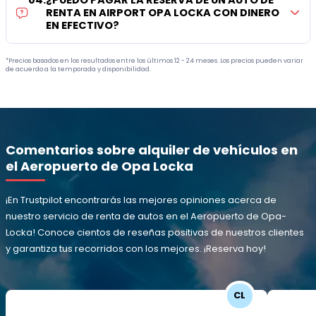
04
.
¿PUEDO PAGAR LA RESERVA DE UN AUTO DE
RENTA EN AIRPORT OPA LOCKA CON DINERO
EN EFECTIVO?
*Precios basados en los resultados entre los últimos 12 - 24 meses. Los precios pueden variar
de acuerdo a la temporada y disponibilidad.
Comentarios sobre alquiler de vehículos en
el Aeropuerto de Opa Locka
¡En Trustpilot encontrarás las mejores opiniones acerca de
nuestro servicio de renta de autos en el Aeropuerto de Opa-
Locka! Conoce cientos de reseñas positivas de nuestros clientes
y garantiza tus recorridos con los mejores. ¡Reserva hoy!
CL