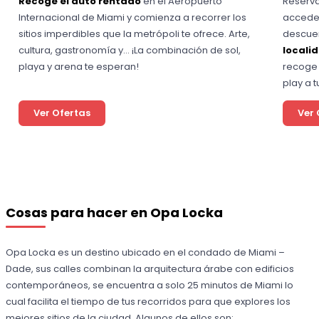
Recoge el auto rentado
en el Aeropuerto
Reserva
Internacional de Miami y comienza a recorrer los
accede 
sitios imperdibles que la metrópoli te ofrece. Arte,
descuen
cultura, gastronomía y… ¡La combinación de sol,
locali
playa y arena te esperan!
recoge 
play a 
Ver Ofertas
Ver 
Cosas para hacer en Opa Locka
Opa Locka es un destino ubicado en el condado de Miami –
Dade, sus calles combinan la arquitectura árabe con edificios
contemporáneos, se encuentra a solo 25 minutos de Miami lo
cual facilita el tiempo de tus recorridos para que explores los
mejores sitios de la ciudad. Algunos de ellos son: