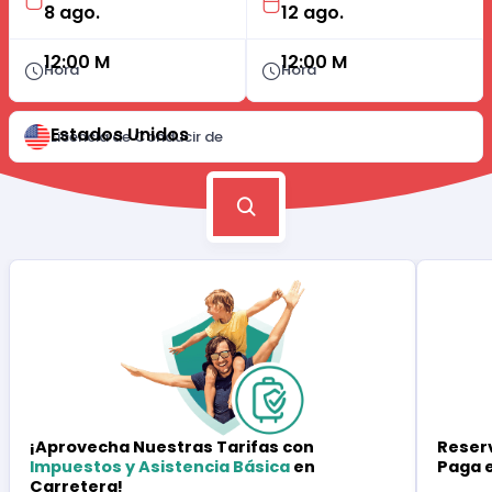
12:00 M
12:00 M
Hora
Hora
Estados Unidos
Licencia de Conducir de
Reserv
¡Aprovecha Nuestras Tarifas con
Paga 
Impuestos y Asistencia Básica
en
Carretera!