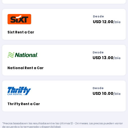
Desde
USD 12.00
/
Día
Sixt Rent a Car
Desde
USD 13.00
/
Día
National Rent a Car
Desde
USD 10.00
/
Día
Thrifty Rent a Car
*Precios basados en los resultados entre los últimos 12 - 24 meses. Los precios pueden variar
de acuerdo a la temporada y disponibilidad.