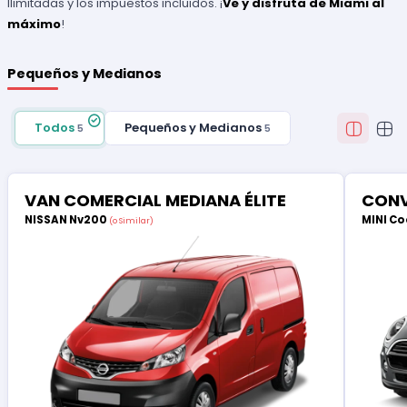
Ilimitadas y los impuestos incluidos. ¡
Ve y disfruta de Miami al
máximo
!
Pequeños y Medianos
Todos
Pequeños y Medianos
5
5
VAN COMERCIAL MEDIANA ÉLITE
CONV
NISSAN Nv200
MINI Co
(o Similar)