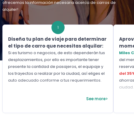
ofrecemos la información necesaria acerca de carros de
alquiler!
1
Diseña tu plan de viaje para determinar
Aprov
el tipo de carro que necesitas alquilar:
momen
Si es turismo o negocios, de esto dependerán tus
Miles 
desplazamientos, por ello es importante tener
del mer
presente la cantidad de pasajeros, el equipaje y
reserva
los trayectos a realizar por la ciudad, así eliges el
del 35
auto adecuado conforme a tus requerimientos.
ahorras
ciudad.
See more>