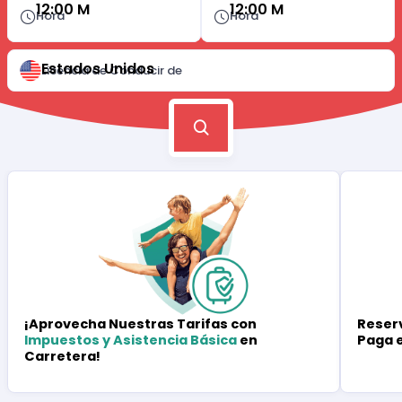
12:00 M
12:00 M
Hora
Hora
Estados Unidos
Licencia de Conducir de
Reserv
¡Aprovecha Nuestras Tarifas con
Paga 
Impuestos y Asistencia Básica
en
Carretera!