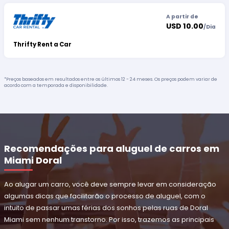
A partir de
USD 10.00
/
Dia
Thrifty Rent a Car
*Preços baseados em resultados entre os últimos 12 - 24 meses. Os preços podem variar de
acordo com a temporada e disponibilidade.
Recomendações para aluguel de carros em
Miami Doral
Ao alugar um carro, você deve sempre levar em consideração
algumas dicas que facilitarão o processo de aluguel, com o
intuito de passar umas férias dos sonhos pelas ruas de Doral
Miami sem nenhum transtorno. Por isso, trazemos as principais