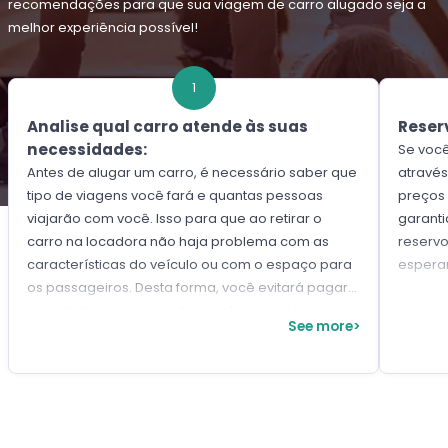
recomendações para que sua viagem de carro alugado seja a
melhor experiência possível!
1
Analise qual carro atende às suas
Reser
necessidades:
Se voc
Antes de alugar um carro, é necessário saber que
através
tipo de viagens você fará e quantas pessoas
preços
viajarão com você. Isso para que ao retirar o
garanti
carro na locadora não haja problema com as
reservo
características do veículo ou com o espaço para
espera
os passageiros. Desta forma, você evitará pagar
mais dinheiro para mudar a categoria do carro.
See more>