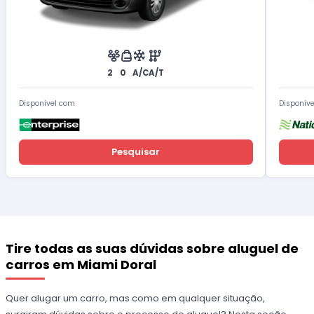
2
0
A/C
A/T
Disponível com
Disponív
Pesquisar
Tire todas as suas dúvidas sobre aluguel de
carros em Miami Doral
Quer alugar um carro, mas como em qualquer situação,