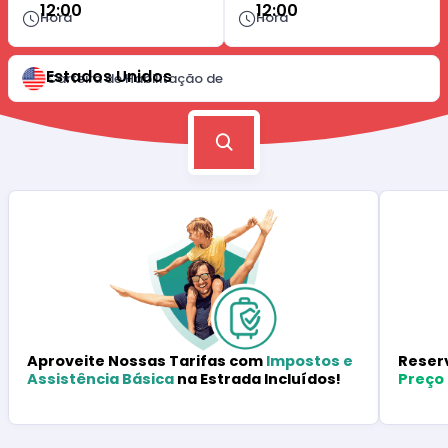
12:00
12:00
Hora
Hora
Estados Unidos
Carteira de Habilitação de
Reser
Aproveite Nossas Tarifas com
Impostos e
Preço
Assistência Básica
na Estrada Incluídos!