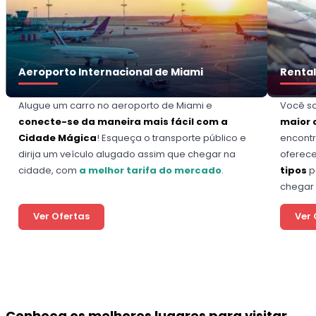
Aeroporto Internacional de Miami
Rental
Alugue um carro no aeroporto de Miami e
Você sa
conecte-se da maneira mais fácil com a
maior 
Cidade Mágica
! Esqueça o transporte público e
encontr
dirija um veículo alugado assim que chegar na
ofere
cidade, com
a melhor tarifa do mercado
.
tipos
p
chegar 
Ver Ofertas
Ver 
Conheça os melhores lugares para visitar