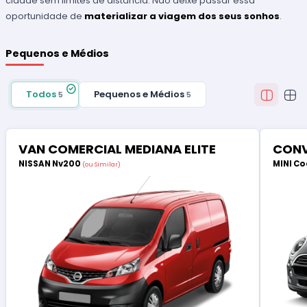
cidade sem limites de distância. Não deixe passar essa
oportunidade de
materializar a viagem dos seus sonhos
.
Pequenos e Médios
Todos
Pequenos e Médios
5
5
VAN COMERCIAL MEDIANA ELITE
CONV
NISSAN Nv200
MINI Co
(ou Similar)