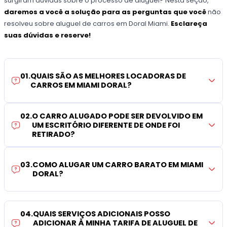
surgiram dúvidas sobre o processo de aluguel? Nesta seção,
daremos a você a solução para as perguntas que você
não
resolveu sobre aluguel de carros em Doral Miami.
Esclareça
suas dúvidas e reserve!
01
.
QUAIS SÃO AS MELHORES LOCADORAS DE
CARROS EM MIAMI DORAL?
02
.
O CARRO ALUGADO PODE SER DEVOLVIDO EM
UM ESCRITÓRIO DIFERENTE DE ONDE FOI
RETIRADO?
03
.
COMO ALUGAR UM CARRO BARATO EM MIAMI
DORAL?
04
.
QUAIS SERVIÇOS ADICIONAIS POSSO
ADICIONAR À MINHA TARIFA DE ALUGUEL DE