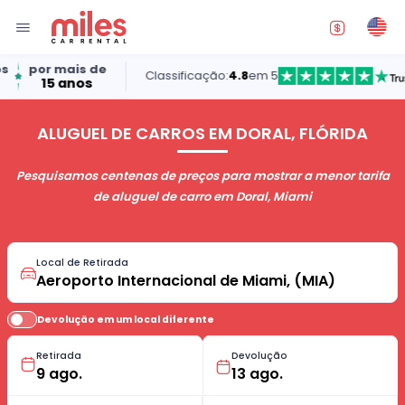
 de
Classificação:
4.8
em 5
s
ALUGUEL DE CARROS EM DORAL, FLÓRIDA
Pesquisamos centenas de preços para mostrar a menor tarifa
de aluguel de carro em Doral, Miami
Local de Retirada
Devolução em um local diferente
Retirada
Devolução