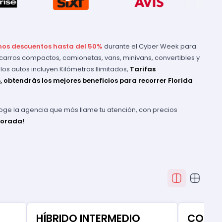
amos descuentos hasta del 50%
durante el Cyber Week para
e carros compactos, camionetas, vans, minivans, convertibles y
os autos incluyen Kilómetros Ilimitados,
Tarifas
 obtendrás los mejores beneficios para recorrer Florida
escoge la agencia que más llame tu atención, con precios
porada!
HÍBRIDO INTERMEDIO
COMP