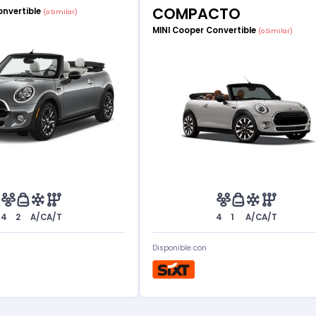
COMPACTO
onvertible
(o Similar)
MINI Cooper Convertible
(o Similar)
4
2
A/C
A/T
4
1
A/C
A/T
Disponible con