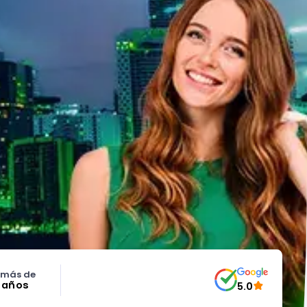
 más de
5 años
5.0