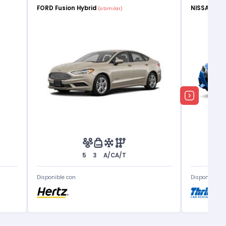
FORD Fusion Hybrid
NISSAN Ve
(o Similar)
5
3
A/C
A/T
Disponible con
Disponible c