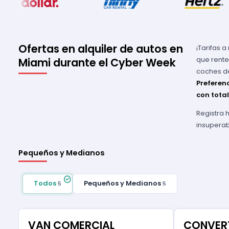
Ofertas en alquiler de autos en
¡Tarifas 
que rente
Miami durante el Cyber Week
coches de
Preferenc
con tota
Registra 
insuperab
Pequeños y Medianos
Todos
Pequeños y Medianos
5
5
VAN COMERCIAL
CONVERT