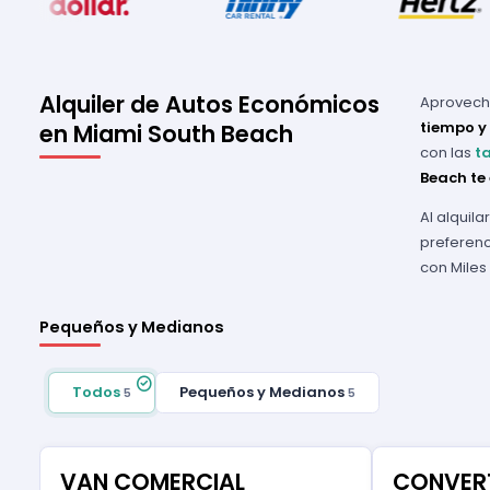
Alquiler de Autos Económicos
Aprovecha
tiempo y
en Miami South Beach
con las
t
Beach te
Al alquil
preferenc
con Miles
Pequeños y Medianos
Todos
Pequeños y Medianos
5
5
VAN COMERCIAL
CONVERT