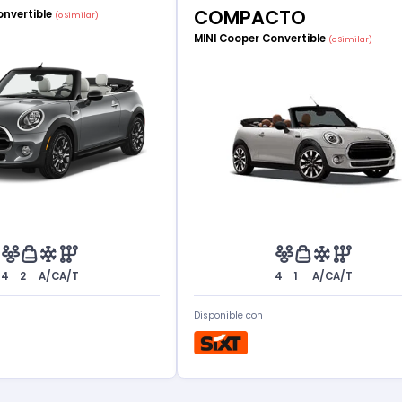
COMPACTO
onvertible
(o Similar)
MINI Cooper Convertible
(o Similar)
4
2
A/C
A/T
4
1
A/C
A/T
Disponible con