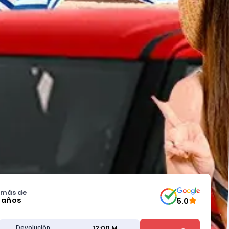
 más de
5 años
5.0
12:00 M
Devolución