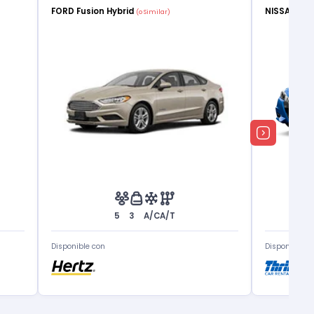
FORD Fusion Hybrid
NISSAN Ve
(o Similar)
5
3
A/C
A/T
Disponible con
Disponible c