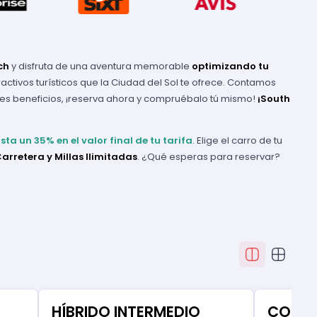
ch
y disfruta de una aventura memorable
optimizando tu
ractivos turísticos que la Ciudad del Sol te ofrece. Contamos
les beneficios, ¡reserva ahora y compruébalo tú mismo!
¡South
sta un 35% en el valor final de tu tarifa
. Elige el carro de tu
arretera y Millas Ilimitadas
. ¿Qué esperas para reservar?
HÍBRIDO INTERMEDIO
COMP